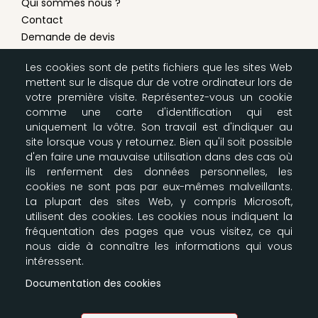
Qui sommes nous ?
Contact
Demande de devis
Conditions générales de vente
Les cookies sont de petits fichiers que les sites Web
Mentions légales
mettent sur le disque dur de votre ordinateur lors de
Modes de livraison & paiement
votre première visite. Représentez-vous un cookie
Configurer les cookies
comme une carte d'identification qui est
Plan du site
uniquement la vôtre. Son travail est d'indiquer au
site lorsque vous y retournez. Bien qu'il soit possible
d'en faire une mauvaise utilisation dans des cas où
LA BOUTIQUE SCOUTE
ils renferment des données personnelles, les
cookies ne sont pas par eux-mêmes malveillants.
Nos entrepôts
La plupart des sites Web, y compris Microsoft,
164-166 Av Joseph Kessel
utilisent des cookies. Les cookies nous indiquent la
Parkile 12
fréquentation des pages que vous visitez, ce qui
78960 Voisins le Bretonneux
nous aide à connaître les informations qui vous
09 87 00 61 91 - 06 61 30 35 39
intéressent.
info@e-claireur.com
Documentation des cookies
SUIVEZ-NOUS !