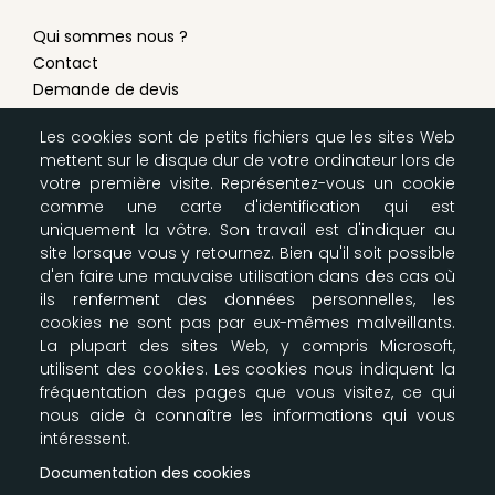
Qui sommes nous ?
Contact
Demande de devis
Conditions générales de vente
Les cookies sont de petits fichiers que les sites Web
Mentions légales
mettent sur le disque dur de votre ordinateur lors de
Modes de livraison & paiement
votre première visite. Représentez-vous un cookie
Configurer les cookies
comme une carte d'identification qui est
Plan du site
uniquement la vôtre. Son travail est d'indiquer au
site lorsque vous y retournez. Bien qu'il soit possible
d'en faire une mauvaise utilisation dans des cas où
LA BOUTIQUE SCOUTE
ils renferment des données personnelles, les
cookies ne sont pas par eux-mêmes malveillants.
Nos entrepôts
La plupart des sites Web, y compris Microsoft,
164-166 Av Joseph Kessel
utilisent des cookies. Les cookies nous indiquent la
Parkile 12
fréquentation des pages que vous visitez, ce qui
78960 Voisins le Bretonneux
nous aide à connaître les informations qui vous
09 87 00 61 91 - 06 61 30 35 39
intéressent.
info@e-claireur.com
Documentation des cookies