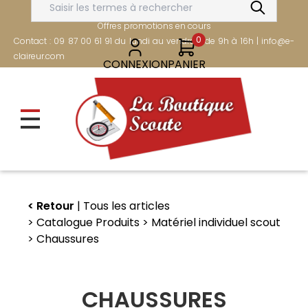
Aller
FRAIS DE PORT OFFERTS DÈS 80€
au
Offres promotions en cours
contenu
0
Contact : 09 87 00 61 91 du lundi au vendredi de 9h à 16h | info@e-
principal
claireur.com
CONNEXION
PANIER
Retour
Tous les articles
Catalogue Produits
Matériel individuel scout
Chaussures
CHAUSSURES