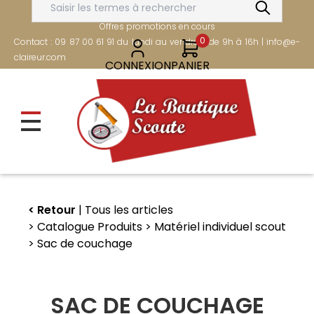
Aller
FRAIS DE PORT OFFERTS DÈS 80€
au
Offres promotions en cours
contenu
0
Contact : 09 87 00 61 91 du lundi au vendredi de 9h à 16h | info@e-
principal
claireur.com
CONNEXION
PANIER
Retour
Tous les articles
Catalogue Produits
Matériel individuel scout
Sac de couchage
SAC DE COUCHAGE