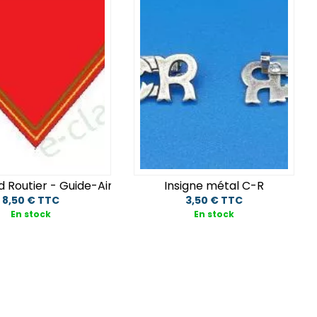
30€
Cadeaux moins de 50€
d Routier - Guide-Ainée
Insigne métal C-R
8,50 € TTC
3,50 € TTC
En stock
En stock