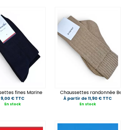
Détail
Détail
uter au panier
Ajouter au panier
cout
Primeur
ettes fines Marine
Chaussettes randonnée Beige
9,00 € TTC
À partir de 11,90 € TTC
En stock
En stock
iales