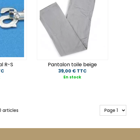
al R-S
Pantalon toile beige
TC
39,00 € TTC
k
En stock
0
articles