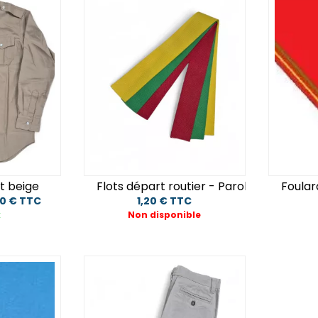
Eclairage
Mobilier de camp
Détail
Tentes légères
panier
ux moins de 10€
Cadeaux moins de 
t beige
Flots départ routier - Parole de Feu
Foular
00 € TTC
1,20 € TTC
k
Non disponible