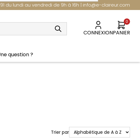
 91 du lundi au vendredi de 9h à 16h | info@e-claireur.com
0
CONNEXION
PANIER
Détail
Détail
ne question ?
Nouveautés
Trier par