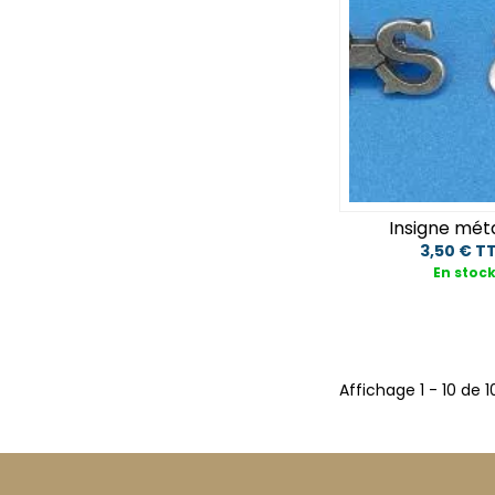
Insigne mét
3,50 € T
En stoc
Affichage
1
-
10
de
1