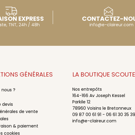
AISON EXPRESS
CONTACTEZ-NO
ste, TNT, 24h / 48h
info@e-claireur.com
TIONS GÉNÉRALES
LA BOUTIQUE SCOUT
Nos entrepôts
 nous ?
164-166 Av Joseph Kessel
Parkile 12
 devis
78960 Voisins le Bretonneux
énérales de vente
09 87 00 61 91 - 06 61 30 35 3
ales
info@e-claireur.com
vraison & paiement
es cookies