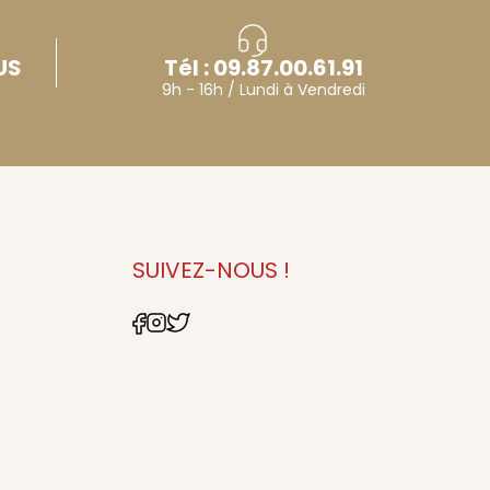
US
Tél : 09.87.00.61.91
9h - 16h / Lundi à Vendredi
E
SUIVEZ-NOUS !
9