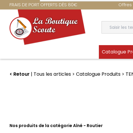
Aller
FRAIS DE PORT OFFERTS DÈS 80€
Offres
au
contenu
principal
Détail
Catalogue Pr
Retour
Tous les articles
Catalogue Produits
TE
TENUE SCOUTE
Librai
Louvette - Jeannette
Scoutis
Chemises & Chemisiers
SUF publ
Foulards & Bandes d'unité
CD et D
Coiffures
Publicit
Accessoires
Religieux
Louveteau
Cartes p
Nos produits de la catégorie Aîné - Routier
Eclaireur -Scout
Animatio