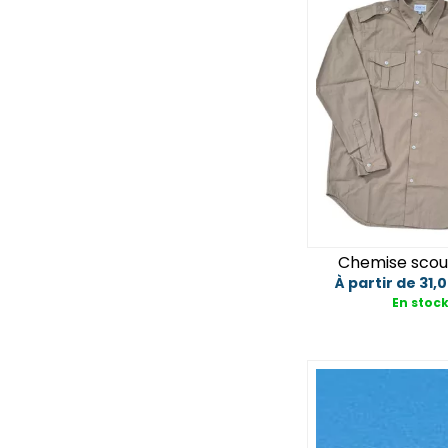
Coutellerie
Détail
Eclairage
Tee-shirt & polo
Ajouter au 
Protection froid et pluie
Pharmacie - Survie
SOLDES
Cadea
Chemise scou
À partir de 31,
En stoc