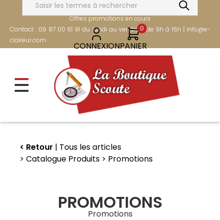
Aller
FRAIS DE PORT OFFERTS DÈS 80€
au
Offres promotions en cours
contenu
0
Contact : 09 87 00 61 91 du lundi au vendredi de 9h à 16h | info@e-
principal
claireur.com
CONNEXION
PANIER
Retour
Tous les articles
Catalogue Produits
Promotions
PROMOTIONS
Promotions