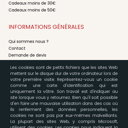
Cadeaux moins de 30€
Cadeaux moins de 50€
INFORMATIONS GÉNÉRALES
Qui sommes nous ?
Contact
Demande de devis
Conditions générales de vente
Les cookies sont de petits fichiers que les sites Web
Mentions légales
mettent sur le disque dur de votre ordinateur lors de
Modes de livraison & paiement
votre première visite. Représentez-vous un cookie
Configurer les cookies
comme une carte d'identification qui est
Plan du site
uniquement la vôtre. Son travail est d'indiquer au
site lorsque vous y retournez. Bien qu'il soit possible
d'en faire une mauvaise utilisation dans des cas où
LA BOUTIQUE SCOUTE
ils renferment des données personnelles, les
cookies ne sont pas par eux-mêmes malveillants.
Nos entrepôts
La plupart des sites Web, y compris Microsoft,
164-166 Av Joseph Kessel
utilisent des cookies. Les cookies nous indiquent la