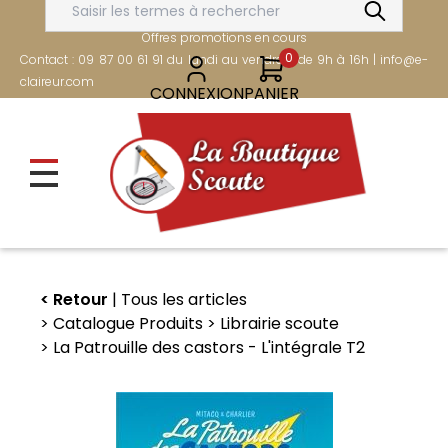
Aller
FRAIS DE PORT OFFERTS DÈS 80€
au
Offres promotions en cours
contenu
0
Contact : 09 87 00 61 91 du lundi au vendredi de 9h à 16h | info@e-
principal
claireur.com
CONNEXION
PANIER
Retour
Tous les articles
Catalogue Produits
Librairie scoute
La Patrouille des castors - L'intégrale T2