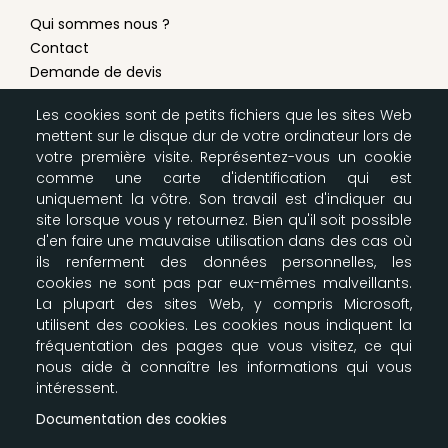
Qui sommes nous ?
Contact
Demande de devis
Conditions générales de vente
Les cookies sont de petits fichiers que les sites Web
Mentions légales
mettent sur le disque dur de votre ordinateur lors de
Modes de livraison & paiement
votre première visite. Représentez-vous un cookie
Configurer les cookies
comme une carte d'identification qui est
Plan du site
uniquement la vôtre. Son travail est d'indiquer au
site lorsque vous y retournez. Bien qu'il soit possible
d'en faire une mauvaise utilisation dans des cas où
LA BOUTIQUE SCOUTE
ils renferment des données personnelles, les
cookies ne sont pas par eux-mêmes malveillants.
Nos entrepôts
La plupart des sites Web, y compris Microsoft,
164-166 Av Joseph Kessel
utilisent des cookies. Les cookies nous indiquent la
Parkile 12
fréquentation des pages que vous visitez, ce qui
78960 Voisins le Bretonneux
nous aide à connaître les informations qui vous
09 87 00 61 91 - 06 61 30 35 39
intéressent.
info@e-claireur.com
Documentation des cookies