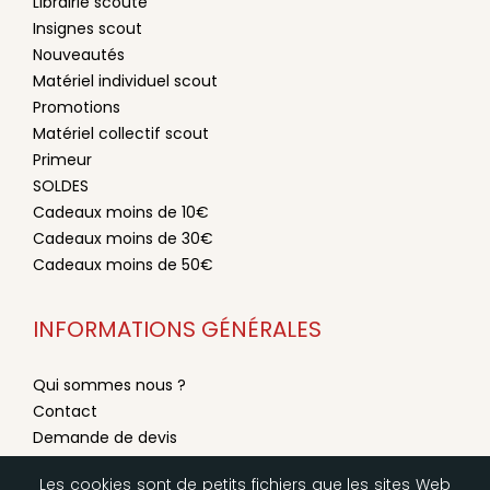
Librairie scoute
Insignes scout
Nouveautés
Matériel individuel scout
Promotions
Matériel collectif scout
Primeur
SOLDES
Cadeaux moins de 10€
Cadeaux moins de 30€
Cadeaux moins de 50€
INFORMATIONS GÉNÉRALES
Qui sommes nous ?
Contact
Demande de devis
Conditions générales de vente
Les cookies sont de petits fichiers que les sites Web
Mentions légales