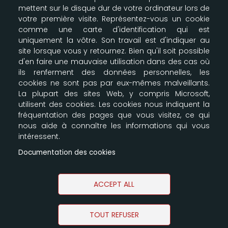
mettent sur le disque dur de votre ordinateur lors de
Modes de livraison & paiement
votre première visite. Représentez-vous un cookie
Configurer les cookies
comme une carte d'identification qui est
Plan du site
uniquement la vôtre. Son travail est d'indiquer au
site lorsque vous y retournez. Bien qu'il soit possible
d'en faire une mauvaise utilisation dans des cas où
LA BOUTIQUE SCOUTE
ils renferment des données personnelles, les
cookies ne sont pas par eux-mêmes malveillants.
Nos entrepôts
La plupart des sites Web, y compris Microsoft,
164-166 Av Joseph Kessel
utilisent des cookies. Les cookies nous indiquent la
Parkile 12
fréquentation des pages que vous visitez, ce qui
78960 Voisins le Bretonneux
nous aide à connaître les informations qui vous
09 87 00 61 91 - 06 61 30 35 39
intéressent.
info@e-claireur.com
Documentation des cookies
SUIVEZ-NOUS !
ACCEPT ALL
TOUT REFUSER