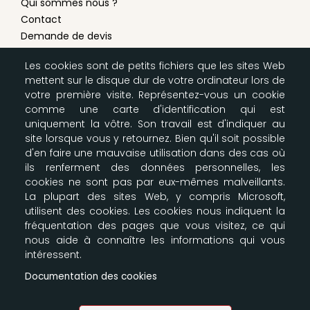
Qui sommes nous ?
Contact
Demande de devis
Conditions générales de vente
Les cookies sont de petits fichiers que les sites Web
Mentions légales
mettent sur le disque dur de votre ordinateur lors de
Modes de livraison & paiement
votre première visite. Représentez-vous un cookie
Configurer les cookies
comme une carte d'identification qui est
Plan du site
uniquement la vôtre. Son travail est d'indiquer au
site lorsque vous y retournez. Bien qu'il soit possible
d'en faire une mauvaise utilisation dans des cas où
LA BOUTIQUE SCOUTE
ils renferment des données personnelles, les
cookies ne sont pas par eux-mêmes malveillants.
Nos entrepôts
La plupart des sites Web, y compris Microsoft,
164-166 Av Joseph Kessel
utilisent des cookies. Les cookies nous indiquent la
Parkile 12
fréquentation des pages que vous visitez, ce qui
78960 Voisins le Bretonneux
nous aide à connaître les informations qui vous
09 87 00 61 91 - 06 61 30 35 39
intéressent.
info@e-claireur.com
Documentation des cookies
SUIVEZ-NOUS !