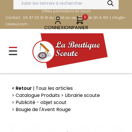
Aller
FRAIS DE PORT OFFERTS DÈS 80€
au
Offres promotions en cours
contenu
0
Contact : 09 87 00 61 91 du lundi au vendredi de 9h à 16h | info@e-
principal
claireur.com
CONNEXION
PANIER
Retour
Tous les articles
Catalogue Produits
Librairie scoute
Publicité - objet scout
Bougie de l'Avent Rouge