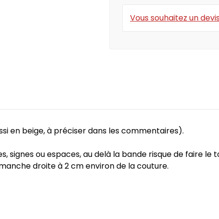
Eclairage
Mobilier de camp
Vous souhaitez un devis
Tentes légères
ux moins de 10€
Cadeaux moins de 
ussi en beige, à préciser dans les commentaires).
, signes ou espaces, au delà la bande risque de faire le to
 manche droite à 2 cm environ de la couture.