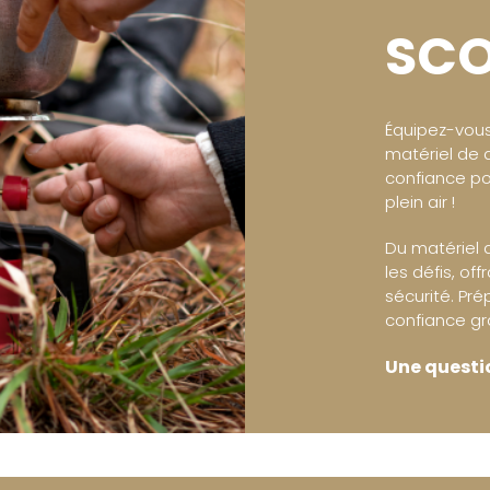
SCO
Équipez-vous
matériel de q
confiance po
plein air !
Du matériel 
les défis, off
sécurité. Pr
confiance gr
Une questio