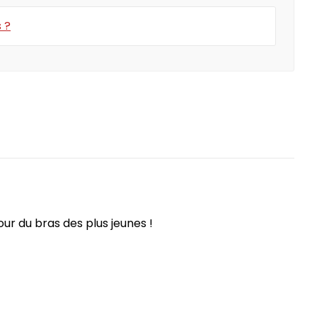
 ?
30€
Cadeaux moins de 50€
ur du bras des plus jeunes !