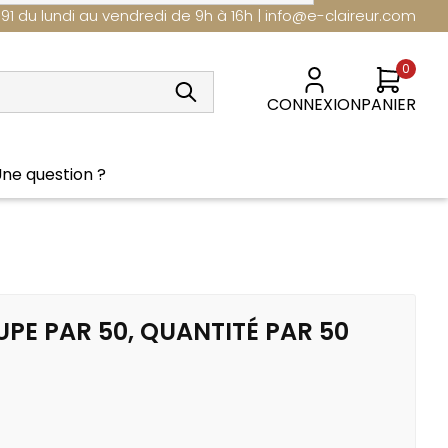
 91 du lundi au vendredi de 9h à 16h | info@e-claireur.com
0
CONNEXION
PANIER
ne question ?
Nouveautés
PE PAR 50, QUANTITÉ PAR 50