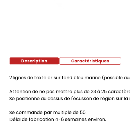
Coutellerie
Eclairage
Tee-shirt & polo
Protection froid et pluie
Pharmacie - Survie
SOLDES
Cadea
Description
Caractéristiques
2 lignes de texte or sur fond bleu marine (possible a
Attention de ne pas mettre plus de 23 à 25 caractères
Se positionne au dessus de l'écusson de région sur la
Se commande par multiple de 50.
Délai de fabrication 4-6 semaines environ.