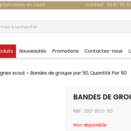
 promotions en cours
Contact : 09 87 00 61
oduits
Nouveautés
Promotions
Contactez-nous
U
ignes scout
Bandes de groupe par 50, Quantité Par 50
rie scoute
Insignes scout
me
Régions
ication
Insignes tissés
BANDES DE GROU
VD
Louveteau & Louvette
é - objet scout
Eclaireur & Eclaireuse
Réf :
260-BDG-50
Foulard scout
ostales - posters
Bandes d'unité, groupe
Non disponible
n - veillée
Insignes métal