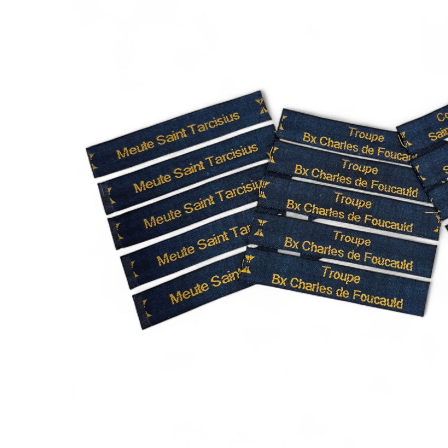
Aîné - Routier
Techniq
Aînée - Guide-Ainée
Bandes 
Eclaireuse - Guide
Romans 
Pulls
Nature -
Shorts , Bermudas & Pantalons
Tenues de camp
Religieux
Cadre
Matériel individuel scout
Promo
Bivouacs
Matériel
Gourdes & popotes
Ventes 
Sac de couchage
Sac de 
Hygiène & santé
Matérie
Coiffures
10 Ans M
Chaussures
Topographie & orientation
Sac à dos