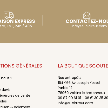
AISON EXPRESS
CONTACTEZ-NO
ste, TNT, 24h / 48h
info@e-claireur.com
TIONS GÉNÉRALES
LA BOUTIQUE SCOUT
Nos entrepôts
 nous ?
164-166 Av Joseph Kessel
Parkile 12
 devis
78960 Voisins le Bretonneux
énérales de vente
09 87 00 61 91 - 06 61 30 35 3
ales
info@e-claireur.com
vraison & paiement