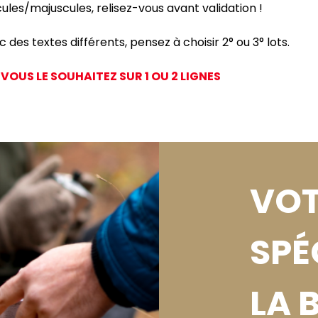
ules/majuscules, relisez-vous avant validation !
des textes différents, pensez à choisir 2° ou 3° lots.
VOUS LE SOUHAITEZ SUR 1 OU 2 LIGNES
VOT
SPÉ
LA 