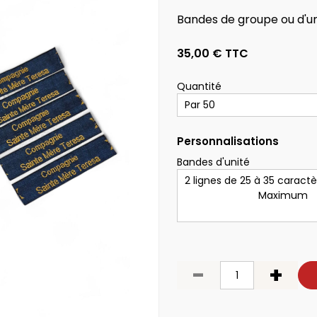
ue scoute
Accessoires
Bandes de groupe ou d'uni
déssinées
scouts
35,00 €
TTC
 Jeux
Quantité
Personnalisations
Bandes d'unité
tions
Matériel collectif s
 individuel camp scout
Accessoires de tentes -
Flash
réparations
couchage
Tentes patrouille
l de camp scout
Cordages & ficelles
alle SUF
Marabouts et tentes spéc
-
+
Cuisine
Pharmacie
Outillage