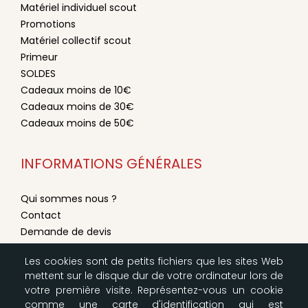
Matériel individuel scout
Promotions
Matériel collectif scout
Primeur
SOLDES
Cadeaux moins de 10€
Cadeaux moins de 30€
Cadeaux moins de 50€
INFORMATIONS GÉNÉRALES
Qui sommes nous ?
Contact
Demande de devis
Conditions générales de vente
Les cookies sont de petits fichiers que les sites Web
Mentions légales
mettent sur le disque dur de votre ordinateur lors de
Modes de livraison & paiement
votre première visite. Représentez-vous un cookie
Configurer les cookies
comme une carte d'identification qui est