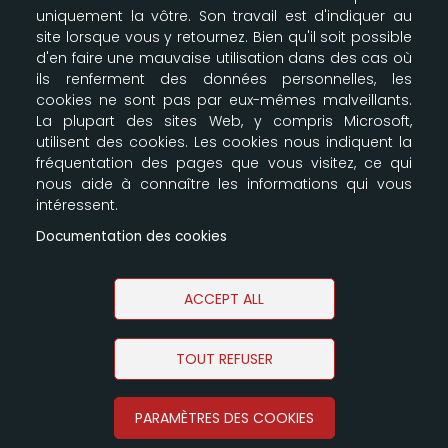
Plan du site
uniquement la vôtre. Son travail est d'indiquer au
site lorsque vous y retournez. Bien qu'il soit possible
d'en faire une mauvaise utilisation dans des cas où
LA BOUTIQUE SCOUTE
ils renferment des données personnelles, les
cookies ne sont pas par eux-mêmes malveillants.
Nos entrepôts
La plupart des sites Web, y compris Microsoft,
164-166 Av Joseph Kessel
utilisent des cookies. Les cookies nous indiquent la
Parkile 12
fréquentation des pages que vous visitez, ce qui
78960 Voisins le Bretonneux
nous aide à connaître les informations qui vous
09 87 00 61 91 - 06 61 30 35 39
intéressent.
info@e-claireur.com
Documentation des cookies
SUIVEZ-NOUS !
ACCEPT ALL
TOUT REFUSER
Copyright © 2026 La Boutique Scoute
PARAMÈTRES DES COOKIES
Gezy - Création site E-commerce