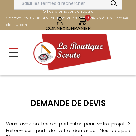
Aller
FRAIS DE PORT OFFERTS DÈS 80€
au
Offres promotions en cours
contenu
0
Contact : 09 87 00 61 91 du lundi au vendredi de 9h à 16h | info@e-
principal
claireur.com
CONNEXION
PANIER
DEMANDE DE DEVIS
Vous avez un besoin particulier pour votre projet ?
Faites-nous part de votre demande. Nos équipes